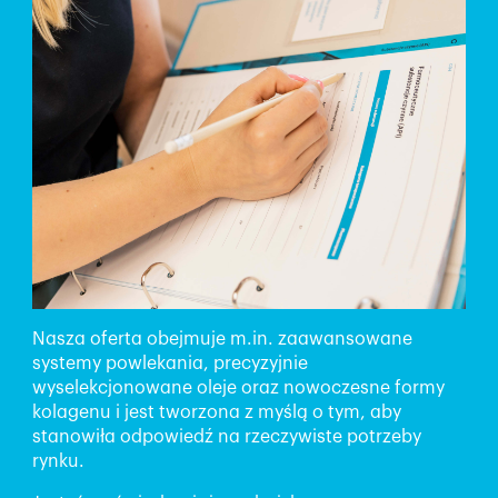
Nasza oferta obejmuje m.in. zaawansowane
systemy powlekania, precyzyjnie
wyselekcjonowane oleje oraz nowoczesne formy
kolagenu i jest tworzona z myślą o tym, aby
stanowiła odpowiedź na rzeczywiste potrzeby
rynku.