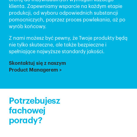
klienta. Zapewniamy wsparcie na każdym etapie
produkcji, od wyboru odpowiednich substancji
pomocniczych, poprzez proces powlekania, aż po
wyrób końcowy.
Z nami możesz być pewny, że Twoje produkty będą
nie tylko skuteczne, ale także bezpieczne i
spełniające najwyższe standardy jakości.
Skontaktuj się z naszym
Product Managerem
>
Potrzebujesz
fachowej
porady?