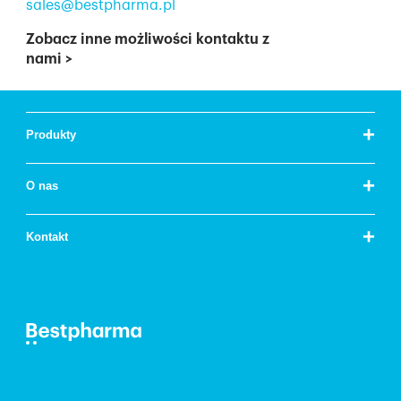
sales@bestpharma.pl
Zobacz inne możliwości kontaktu z
nami
>
+
Produkty
+
O nas
+
Kontakt