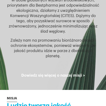
W dobie globalnych wyzwań środowiskowych,
priorytetem dla Bestpharma jest odpowiedzialność
ekologiczna, działamy z uwzględnieniem
Konwencji Waszyngtońskiej (CITES). Dążymy do
tego, aby pozyskiwać surowce w sposób
zrównoważony, jednocześnie minimalizując nasz
ślad węglowy.
Zależy nam na promowaniu bioróżnorodności i
ochronie ekosystemów, ponieważ wierzymy, że
jakość produktu idzie w parze z dbałością o
planetę.
Dowiedz się więcej o naszej misji
>
MISJA
Ludzie tworzą jakość