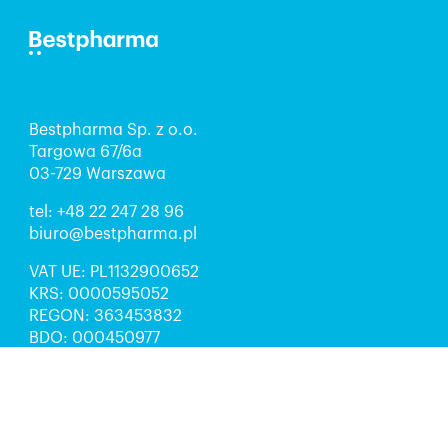
Bestpharma Sp. z o.o.
Targowa 67/6a
03-729 Warszawa
tel:
+48 22 247 28 96
biuro@bestpharma.pl
VAT UE: PL1132900652
KRS: 0000595052
REGON: 363453832
BDO: 000450977
Kapitał zakładowy: 5 000 zł
Sąd Rejonowy dla m.st. Warszawy w Warszawie,
XIII Wydział Gospodarczy Krajowego Rejestru
Sądowego