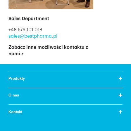
Sales Department
+48 576 101 018
sales@bestpharma.pl
Zobacz inne możliwości kontaktu z
nami
>
+
Produkty
+
O nas
+
Kontakt