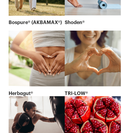
Bospure® (AKBAMAX®)
Shoden®
Herbagut®
TRI-LOW®