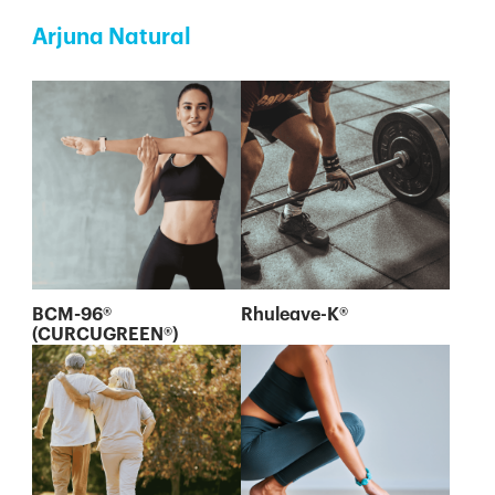
Arjuna Natural
BCM-96®
Rhuleave-K®
(CURCUGREEN®)