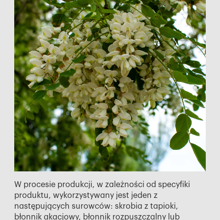
W procesie produkcji, w zależności od specyfiki
produktu, wykorzystywany jest jeden z
następujących surowców: skrobia z tapioki,
błonnik akacjowy, błonnik rozpuszczalny lub