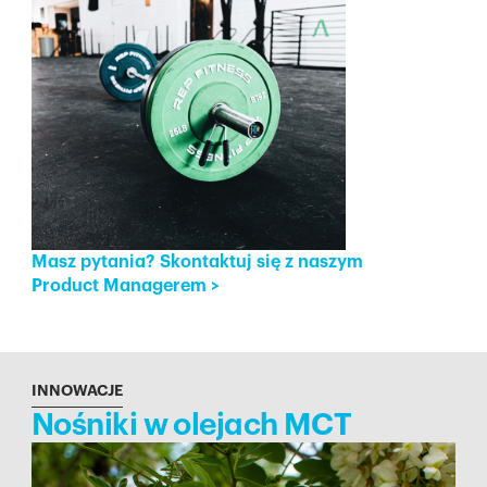
Masz pytania? Skontaktuj się z naszym
Product Managerem
>
INNOWACJE
Nośniki w olejach MCT